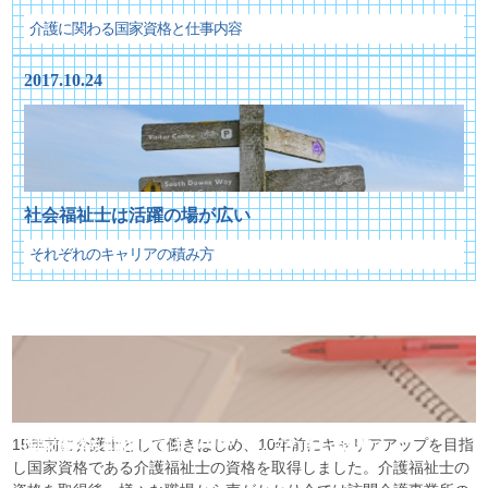
介護に関わる国家資格と仕事内容
2017.10.24
社会福祉士は活躍の場が広い
それぞれのキャリアの積み方
15年前に介護士として働きはじめ、10年前にキャリアアップを目指
国家資格を取得してキャリアアップのきっかけに
し国家資格である介護福祉士の資格を取得しました。介護福祉士の