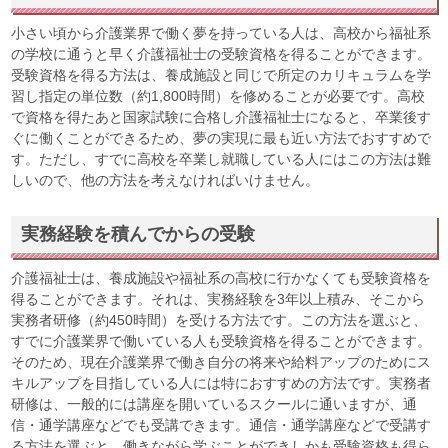
小さい頃から介護業界で働く夢を持っている人は、高校から福祉系
の学校に通うと早く介護福祉士の受験資格を得ることができます。
受験資格を得る方法は、養成施設と同じで所定のカリキュラムを学
習し指定の単位数（約1,800時間）を修めることが必要です。高校
で資格を得たあと国家試験に合格し介護福祉士になると、卒業後す
ぐに働くことができるため、夢の実現に最も近い方法でおすすめで
す。ただし、すでに高校を卒業し就職している人にはこの方法は難
しいので、他の方法を考えなければいけません。
実務経験を積んでからの受験
介護福祉士は、養成施設や福祉系の高校に行かなくても受験資格を
得ることができます。それは、実務経験を3年以上積み、そこから
実務者研修（約450時間）を受ける方法です。この方法を選ぶと、
すでに介護業界で働いている人も受験資格を得ることができます。
そのため、現在介護業界で働き自分の将来や給料アップのためにス
キルアップを目指している人には特におすすめの方法です。実務者
研修は、一般的には講座を開いているスクールに通いますが、通
信・通学講座などでも受講できます。通信・通学講座などで受講す
る方法を選ぶと、働きながら学ぶことができしかも受験資格も得ら